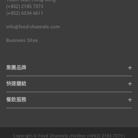
(+852) 2185 7373
(+852) 6334 6611
info@food-channels.com
Business Sites
集團品牌
快速鏈結
餐飲服務
Copyright © Food Channels | Hotline: (+852) 2185 7373 |